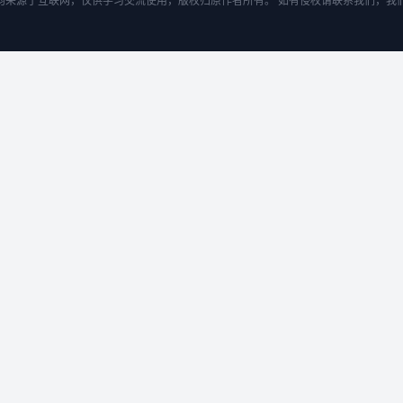
均来源于互联网，仅供学习交流使用，版权归原作者所有。 如有侵权请联系我们，我们