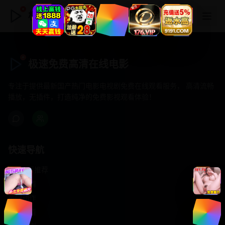
极速免费高清在线电影
极速免费高清在线电影
专注于提供最新国产热门电影电视剧免费在线观看服务， 高清流畅
播放，无插件，打造纯净的免费影视观看体验！
快速导航
首页推荐
精选剧情
热门动作
浪漫爱情